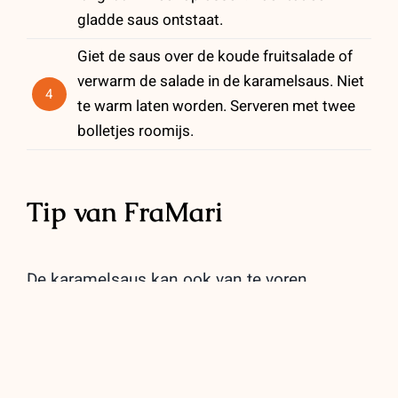
gladde saus ontstaat.
Giet de saus over de koude fruitsalade of
verwarm de salade in de karamelsaus. Niet
4
te warm laten worden. Serveren met twee
bolletjes roomijs.
Tip van FraMari
De karamelsaus kan ook van te voren
gemaakt worden. In de koelkast is de saus
een dag of vijf houdbaar. Zachtjes opwarmen
voor gebruik.