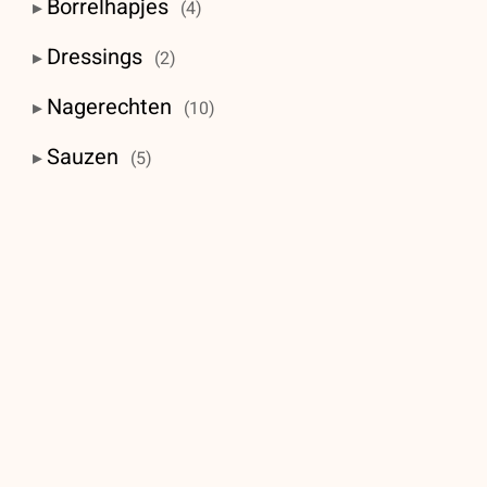
Borrelhapjes
(4)
Dressings
(2)
Nagerechten
(10)
Sauzen
(5)
Voorgerechten
(10)
© FraMari 2026 • Website door:
De Witjes