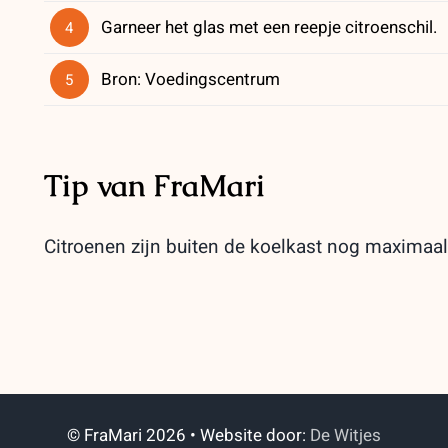
Garneer het glas met een reepje citroenschil.
4
Bron: Voedingscentrum
5
Tip van FraMari
Citroenen zijn buiten de koelkast nog maximaa
© FraMari 2026 • Website door:
De Witjes