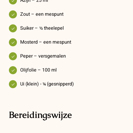
Azijn – 25 ml
Zout – een mespunt
Suiker – ½ theelepel
Mosterd – een mespunt
Peper – versgemalen
Olijfolie – 100 ml
Ui (klein) - ¼ (gesnipperd)
Bereidingswijze