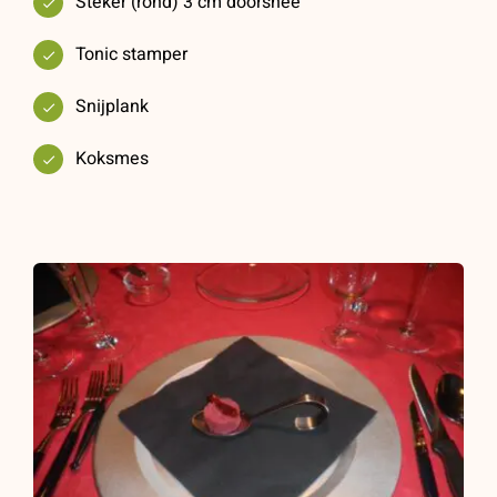
Steker (rond) 3 cm doorsnee
Tonic stamper
Snijplank
Koksmes