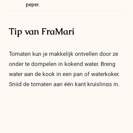
peper.
Tip van FraMari
Tomaten kun je makkelijk ontvellen door ze
onder te dompelen in kokend water. Breng
water aan de kook in een pan of waterkoker.
Snijd de tomaten aan één kant kruislings in.
Leg ze in een kom en giet er kokend water
over of dompel ze 20 sec. in het kokende
water. Haal de tomaten met een schuimspaan
uit het water en dompel ze in koud water. Pel