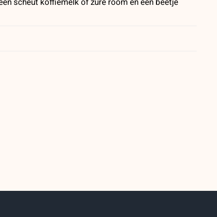
n scheut koffiemelk of zure room en een beetje