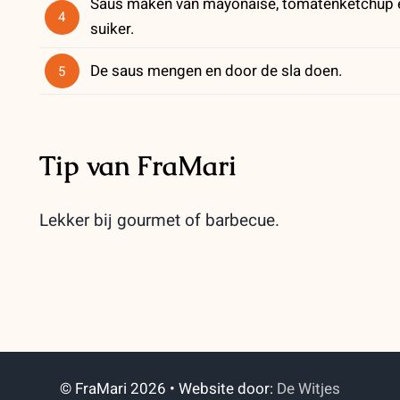
Saus maken van mayonaise, tomatenketchup ee
4
suiker.
De saus mengen en door de sla doen.
5
Tip van FraMari
Lekker bij gourmet of barbecue.
© FraMari 2026 • Website door:
De Witjes