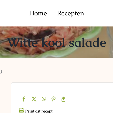
Home
Recepten
Witte kool salade
d