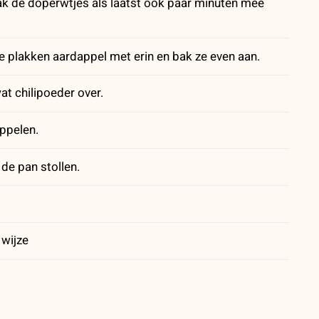
 Bak de doperwtjes als laatst ook paar minuten mee
de plakken aardappel met erin en bak ze even aan.
t chilipoeder over.
appelen.
de pan stollen.
wijze