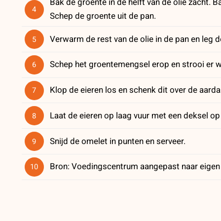
Bak de groente in de helft van de olie zacht.
4
Schep de groente uit de pan.
Verwarm de rest van de olie in de pan en leg 
5
Schep het groentemengsel erop en strooi er wa
6
Klop de eieren los en schenk dit over de aard
7
Laat de eieren op laag vuur met een deksel op 
8
Snijd de omelet in punten en serveer.
9
Bron: Voedingscentrum aangepast naar eigen 
10