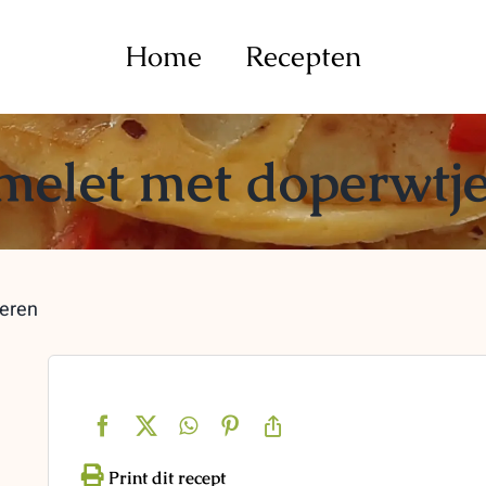
Home
Recepten
elet met doperwtje
eren