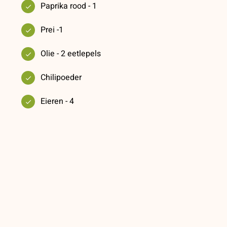
Paprika rood - 1
Prei -1
Olie - 2 eetlepels
Chilipoeder
Eieren - 4