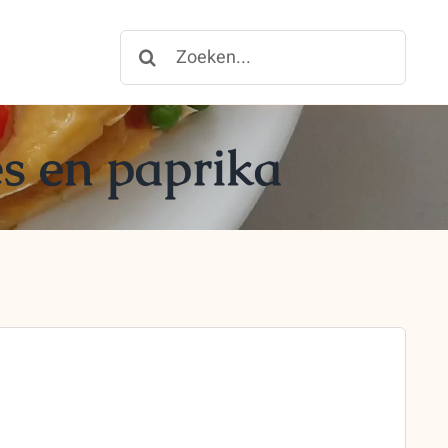
Zoeken
for:
s en paprika