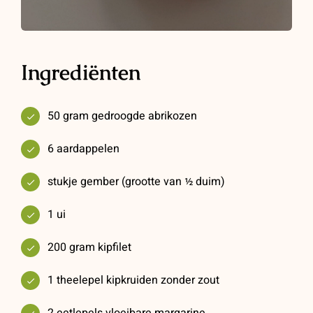
Ingrediënten
50 gram gedroogde abrikozen
6 aardappelen
stukje gember (grootte van ½ duim)
1 ui
200 gram kipfilet
1 theelepel kipkruiden zonder zout
2 eetlepels vloeibare margarine