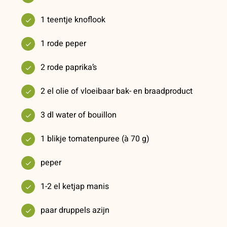
1 teentje knoflook
1 rode peper
2 rode paprika’s
2 el olie of vloeibaar bak- en braadproduct
3 dl water of bouillon
1 blikje tomatenpuree (à 70 g)
peper
1-2 el ketjap manis
paar druppels azijn