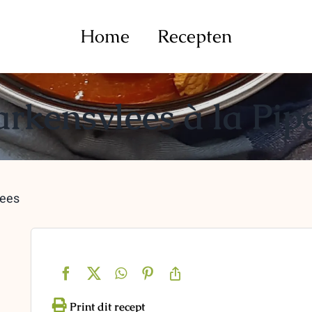
Home
Recepten
rkensvlees à la Pip
lees