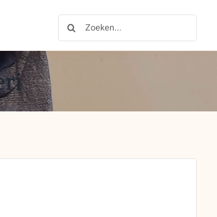
Zoeken
for:
eri