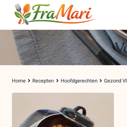
Skip
to
content
Va
Home
Recepten
Hoofdgerechten
Gezond V