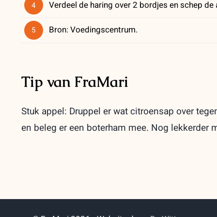
Verdeel de haring over 2 bordjes en schep de 
4
Bron: Voedingscentrum.
5
Tip van FraMari
Stuk appel: Druppel er wat citroensap over tegen
en beleg er een boterham mee. Nog lekkerder m