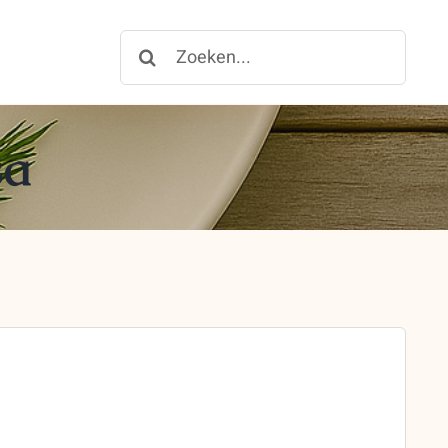
Zoeken
for:
sa