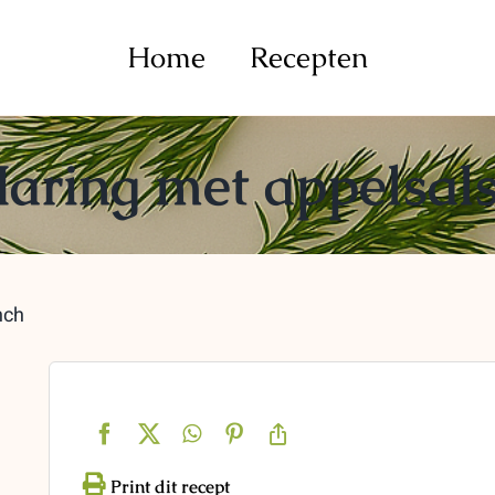
Home
Recepten
aring met appelsal
nch