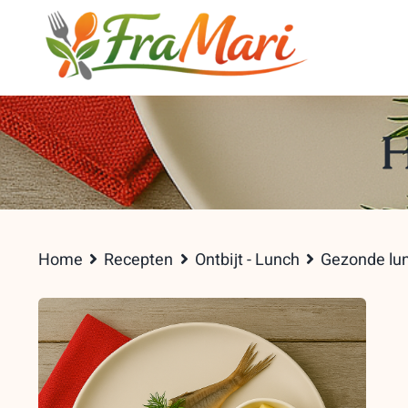
Skip
to
content
H
Home
Recepten
Ontbijt - Lunch
Gezonde lu