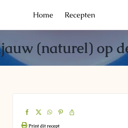
Home
Recepten
jauw (naturel) op 