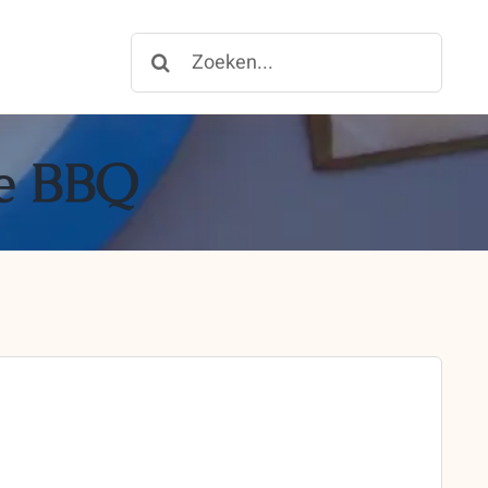
Zoeken
for:
de BBQ